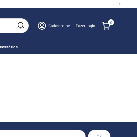
0
Cadastre-se
|
Fazer login
cessórios