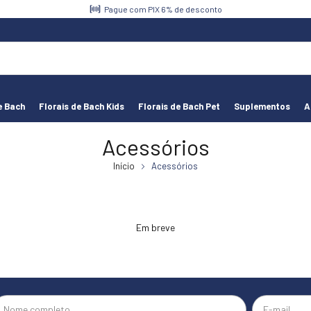
Pague com PIX 6% de desconto
e Bach
Florais de Bach Kids
Florais de Bach Pet
Suplementos
A
Acessórios
Início
Acessórios
Em breve