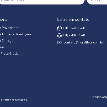
ional
Entre em contato
de Privacidade
(11) 91734-5391
de Trocas e Devoluções
(11) 2786-8546
de Entrega
contato@floralfleur.com.br
mos
 Frete Grátis
direitos reservados.