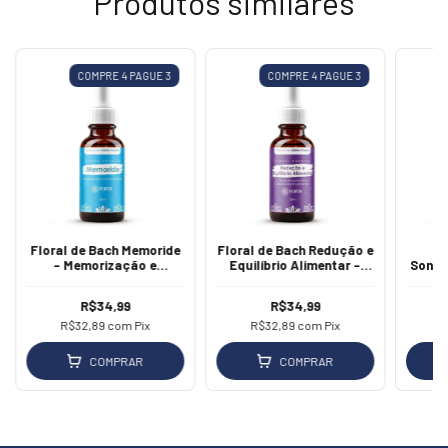
Produtos similares
COMPRE 4 PAGUE 3
COMPRE 4 PAGUE 3
Floral de Bach Memoride
Floral de Bach Redução e
F
- Memorização e
Equilíbrio Alimentar -
Sonoc
Concentração
Apoio Emocional na
Reeducação Alimentar
R$34,99
R$34,99
R$32,89
com
Pix
R$32,89
com
Pix
R
COMPRAR
COMPRAR